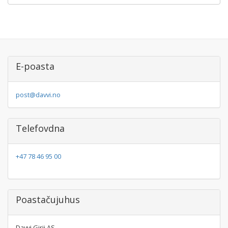
E-poasta
post@davvi.no
Telefovdna
+47 78 46 95 00
Poastačujuhus
Davvi Girji AS