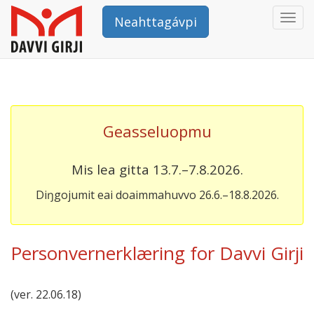
Togg
Neahttagávpi
navi
Geasseluopmu
Mis lea gitta 13.7.–7.8.2026.
Diŋgojumit eai doaimmahuvvo 26.6.–18.8.2026.
Personvernerklæring for Davvi Girji
(ver. 22.06.18)