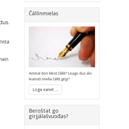
Čállinmielas
dus.
ahttá
main
Ammal don liikot čállit? Leago dus álo
leamaš miella čállit girjji?
Loga eanet …
Beroštat go
girjjálašvuođas?