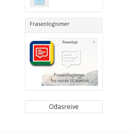
Fraseologismer
Ođasreive