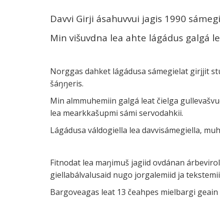
Davvi Girji ásahuvvui jagis 1990 sámegi
Min višuvdna lea ahte lágádus galgá l
Norggas dahket lágádusa sámegielat girjjit st
šáŋŋeris.
Min almmuhemiin galgá leat čielga gullevašvuo
lea mearkkašupmi sámi servodahkii.
Lágádusa váldogiella lea davvisámegiella, mu
Fitnodat lea maŋimuš jagiid ovdánan árbevirola
giellabálvalusaid nugo jorgalemiid ja tekstemii
Bargoveagas leat 13 čeahpes mielbargi geain 