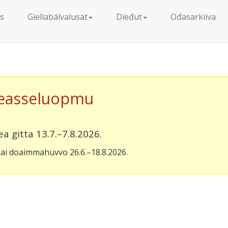
s
Giellabálvalusat
Dieđut
Ođasarkiiva
easseluopmu
ea gitta 13.7.–7.8.2026.
ai doaimmahuvvo 26.6.–18.8.2026.