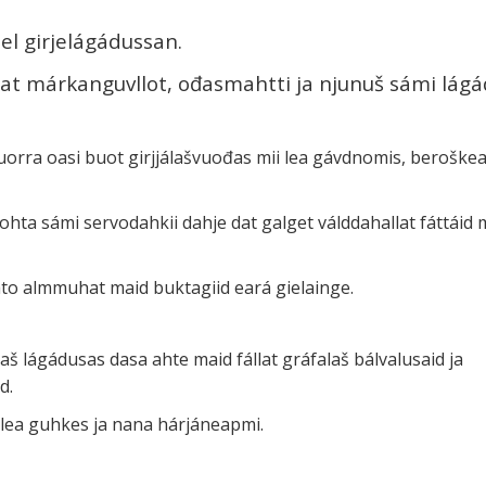
el girjelágádussan.
eat márkanguvllot, ođasmahtti ja njunuš sámi lágá
uorra oasi buot girjjálašvuođas mii lea gávdnomis, beroške
hta sámi servodahkii dahje dat galget válddahallat fáttáid 
hto almmuhat maid buktagiid eará gielainge.
š lágádusas dasa ahte maid fállat gráfalaš bálvalusaid ja
d.
lea guhkes ja nana hárjáneapmi.