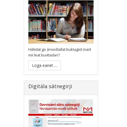
Háliidat go árvvoštallat buktagiid maid
mii leat buvttadan?
Loga eanet …
Digitála sátnegirji