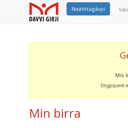
Neahttagávpi
Saju
G
Mis l
Diŋgojumit e
Min birra