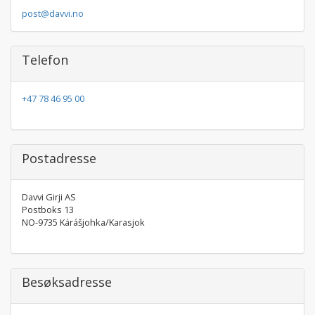
post@davvi.no
Telefon
+47 78 46 95 00
Postadresse
Davvi Girji AS
Postboks 13
NO-9735 Kárášjohka/Karasjok
Besøksadresse