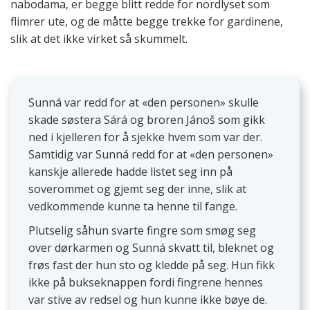
nabodama, er begge blitt redde for nordlyset som
flimrer ute, og de måtte begge trekke for gardinene,
slik at det ikke virket så skummelt.
Sunná var redd for at «den personen» skulle
skade søstera Sárá og broren Jánoš som gikk
ned i kjelleren for å sjekke hvem som var der.
Samtidig var Sunná redd for at «den personen»
kanskje allerede hadde listet seg inn på
soverommet og gjemt seg der inne, slik at
vedkommende kunne ta henne til fange.
Plutselig såhun svarte fingre som smøg seg
over dørkarmen og Sunná skvatt til, bleknet og
frøs fast der hun sto og kledde på seg. Hun fikk
ikke på bukseknappen fordi fingrene hennes
var stive av redsel og hun kunne ikke bøye de.