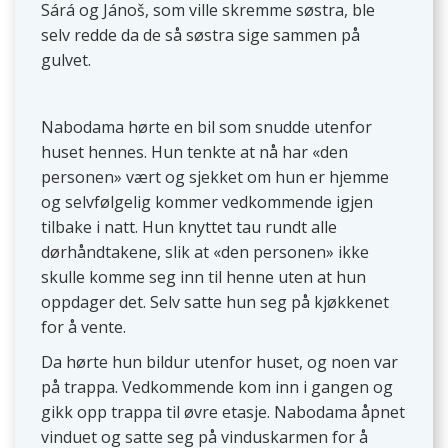
Sárá og Jánoš, som ville skremme søstra, ble
selv redde da de så søstra sige sammen på
gulvet.
Nabodama hørte en bil som snudde utenfor
huset hennes. Hun tenkte at nå har «den
personen» vært og sjekket om hun er hjemme
og selvfølgelig kommer vedkommende igjen
tilbake i natt. Hun knyttet tau rundt alle
dørhåndtakene, slik at «den personen» ikke
skulle komme seg inn til henne uten at hun
oppdager det. Selv satte hun seg på kjøkkenet
for å vente.
Da hørte hun bildur utenfor huset, og noen var
på trappa. Vedkommende kom inn i gangen og
gikk opp trappa til øvre etasje. Nabodama åpnet
vinduet og satte seg på vinduskarmen for å