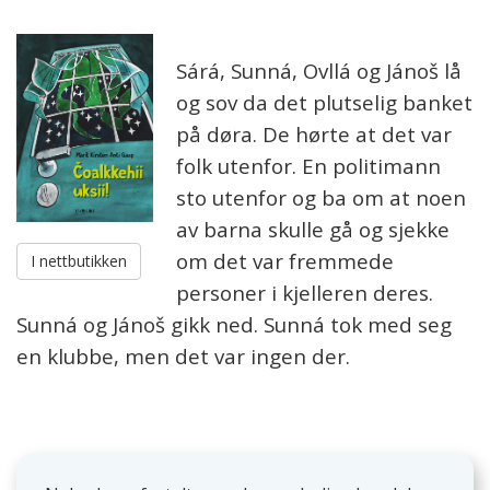
Sárá, Sunná, Ovllá og Jánoš lå
og sov da det plutselig banket
på døra. De hørte at det var
folk utenfor. En politimann
sto utenfor og ba om at noen
av barna skulle gå og sjekke
om det var fremmede
I nettbutikken
personer i kjelleren deres.
Sunná og Jánoš gikk ned. Sunná tok med seg
en klubbe, men det var ingen der.