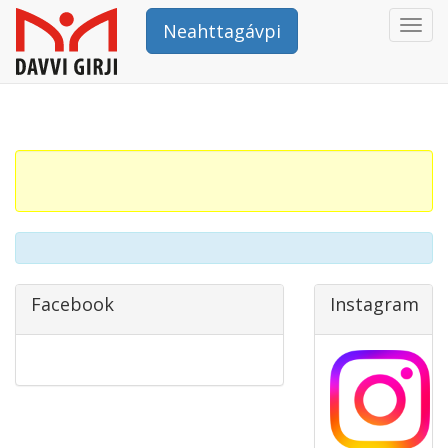
Togg
Neahttagávpi
navi
Facebook
Instagram