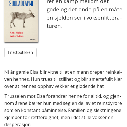
rer en kamp mel­lom det
gode og det onde på en måte
en sjel­den ser i vok­sen­lit­tera­
turen.
I nettbutikken
Ni år gamle Elsa blir vitne til at en mann dre­per rein­kal­
ven hen­nes. Hun trues til still­het og blir smerte­fullt klar
over at hen­nes opp­hav vek­ker et glød­ende hat.
Trus­selen mot Elsa for­and­rer henne for all­tid, og gjen­
nom årene bærer hun med seg en del av et reins­dyr­øre
som en kons­tant påminn­else. Fami­lien og slekt­ning­ene
kjem­per for rett­fer­dig­het, men i det stille vokser en
des­pera­sjon.