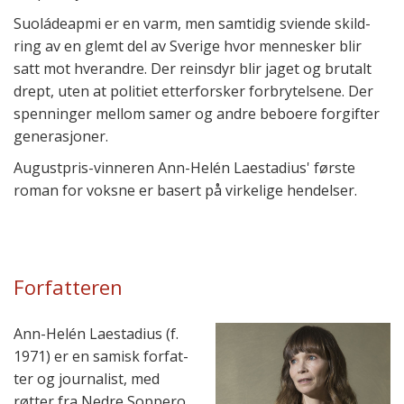
Suoládeapmi er en varm, men sam­tid­ig svi­ende skild­
ring av en glemt del av Sverige hvor men­nes­ker blir
satt mot hver­andre. Der reins­dyr blir jaget og bru­talt
drept, uten at poli­tiet etter­fors­ker for­bryt­els­ene. Der
spen­ninger mel­lom samer og andre beboere for­gifter
genera­sjoner.
Augustpris-vinn­eren Ann-Helén Laestadius' første
roman for voksne er basert på virke­lige hend­elser.
Forfatteren
Ann-Helén Laestadius (f.
1971) er en samisk for­fat­
ter og journa­list, med
røt­ter fra Nedre Soppero