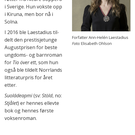
i Sverige. Hun vokste opp
i Kiruna, men bor nå i
Solna.
I 2016 ble Laestadius til­
Forfatter Ann-Helén Laestadius
delt den pres­tisje­tunge
Foto:
Elisabeth Ohlson
Augustprisen for beste
ung­doms- og barn­roman
for
Tio över ett
, som hun
også ble til­delt Norrlands
lit­tera­tur­pris for året
etter.
Suoládeapmi
(sv:
Stöld
, no:
Stjålet
) er hen­nes ellevte
bok og hen­nes første
vok­sen­roman.